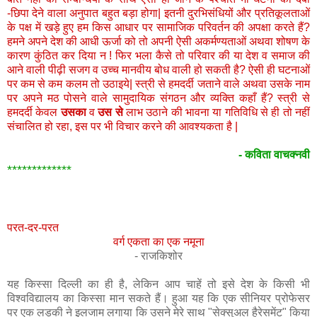
-
छिपा
देने
वाला
अनुपात
बहुत
बड़ा
होगा
|
इतनी
दुरभिसंधियों
और
प्रतिकूलताओं
के
पक्ष
में
खड़े
हुए
हम
किस
आधार
पर
सामाजिक
परिवर्तन
की
अपक्षा
करते
हैं
?
हमने
अपने
देश
की
आधी
ऊर्जा
को
तो
अपनी
ऐसी
अकर्मण्यताओं
अथवा
शोषण
के
कारण
कुंठित
कर
दिया
न
!
फिर
भला
कैसे
तो
परिवार
की
या
देश
व
समाज
की
आने
वाली
पीढ़ी
सजग
व
उच्च
मानवीय
बोध
वाली
हो
सकती
है
?
ऐसी
ही
घटनाओं
पर
कम
से
कम
कलम
तो
उठाइये
|
स्त्री
से
हमदर्दी
जताने
वाले
अथवा
उसके
नाम
पर
अपने
मठ
पोसने
वाले
सामुदायिक
संगठन
और
व्यक्ति
कहाँ
हैं
?
स्त्री
से
हमदर्दी
केवल
उसका
व
उस
से
लाभ
उठाने
की
भावना
या
गतिविधि
से
ही
तो
नहीं
संचालित
हो
रहा
,
इस
पर
भी
विचार
करने
की
आवश्यकता
है
|
-
कविता
वाचक्नवी
*************
परत
-
दर
-
परत
वर्ग
एकता
का
एक
नमूना
-
राजकिशोर
यह
किस्सा
दिल्ली
का
ही
है
,
लेकिन
आप
चाहें
तो
इसे
देश
के
किसी
भी
विश्वविद्यालय
का
किस्सा
मान
सकते
हैं।
हुआ
यह
कि
एक
सीनियर
प्रोफेसर
पर
एक
लड़की
ने
इलजाम
लगाया
कि
उसने
मेरे
साथ
"
सेक्सुअल
हैरेसमेंट
"
किया