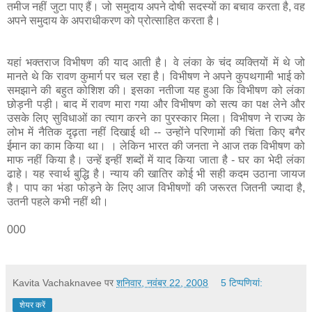
तमीज
नहीं
जुटा
पाए
हैं।
जो
समुदाय
अपने
दोषी
सदस्यों
का
बचाव
करता
है
,
वह
अपने
समुदाय
के
अपराधीकरण
को
प्रोत्साहित
करता
है।
यहां
भक्तराज
विभीषण
की
याद
आती
है।
वे
लंका
के
चंद
व्यक्तियों
में
थे
जो
मानते
थे
कि
रावण
कुमार्ग
पर
चल
रहा
है।
विभीषण
ने
अपने
कुपथगामी
भाई
को
समझाने
की
बहुत
कोशिश
की।
इसका
नतीजा
यह
हुआ
कि
विभीषण
को
लंका
छोड़नी
पड़ी।
बाद
में
रावण
मारा
गया
और
विभीषण
को
सत्य
का
पक्ष
लेने
और
उसके
लिए
सुविधाओं
का
त्याग
करने
का
पुरस्कार
मिला।
विभीषण
ने
राज्य
के
लोभ
में
नैतिक
दृढ़ता
नहीं
दिखाई
थी
--
उन्होंने
परिणामों
की
चिंता
किए
बगैर
ईमान
का
काम
किया
था।
।
लेकिन
भारत
की
जनता
ने
आज
तक
विभीषण
को
माफ
नहीं
किया
है।
उन्हें
इन्हीं
शब्दों
में
याद
किया
जाता
है
-
घर
का
भेदी
लंका
ढाहे।
यह
स्वार्थ
बुद्धि
है।
न्याय
की
खातिर
कोई
भी
सही
कदम
उठाना
जायज
है।
पाप
का
भंडा
फोड़ने
के
लिए
आज
विभीषणों
की
जरूरत
जितनी
ज्यादा
है
,
उतनी
पहले
कभी
नहीं
थी।
000
Kavita Vachaknavee
पर
शनिवार, नवंबर 22, 2008
5 टिप्‍पणियां:
शेयर करें