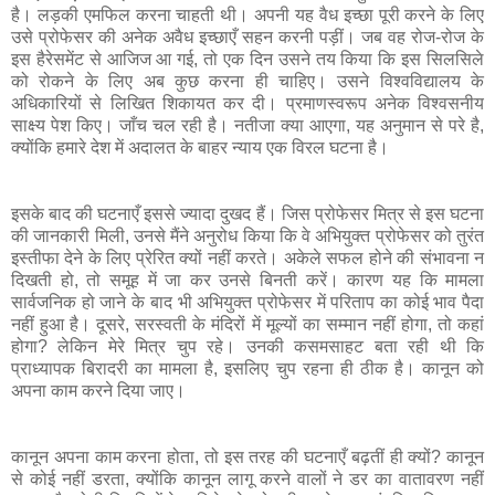
है।
लड़की
एमफिल
करना
चाहती
थी।
अपनी
यह
वैध
इच्छा
पूरी
करने
के
लिए
उसे
प्रोफेसर
की
अनेक
अवैध
इच्छाएँ
सहन
करनी
पड़ीं।
जब
वह
रोज
-
रोज
के
इस
हैरेसमेंट
से
आजिज
आ
गई
,
तो
एक
दिन
उसने
तय
किया
कि
इस
सिलसिले
को
रोकने
के
लिए
अब
कुछ
करना
ही
चाहिए।
उसने
विश्वविद्यालय
के
अधिकारियों
से
लिखित
शिकायत
कर
दी।
प्रमाणस्वरूप
अनेक
विश्वसनीय
साक्ष्य
पेश
किए।
जाँच
चल
रही
है।
नतीजा
क्या
आएगा
,
यह
अनुमान
से
परे
है
,
क्योंकि
हमारे
देश
में
अदालत
के
बाहर
न्याय
एक
विरल
घटना
है।
इसके
बाद
की
घटनाएँ
इससे
ज्यादा
दुखद
हैं।
जिस
प्रोफेसर
मित्र
से
इस
घटना
की
जानकारी
मिली
,
उनसे
मैंने
अनुरोध
किया
कि
वे
अभियुक्त
प्रोफेसर
को
तुरंत
इस्तीफा
देने
के
लिए
प्रेरित
क्यों
नहीं
करते।
अकेले
सफल
होने
की
संभावना
न
दिखती
हो
,
तो
समूह
में
जा
कर
उनसे
बिनती
करें।
कारण
यह
कि
मामला
सार्वजनिक
हो
जाने
के
बाद
भी
अभियुक्त
प्रोफेसर
में
परिताप
का
कोई
भाव
पैदा
नहीं
हुआ
है।
दूसरे
,
सरस्वती
के
मंदिरों
में
मूल्यों
का
सम्मान
नहीं
होगा
,
तो
कहां
होगा
?
लेकिन
मेरे
मित्र
चुप
रहे।
उनकी
कसमसाहट
बता
रही
थी
कि
प्राध्यापक
बिरादरी
का
मामला
है
,
इसलिए
चुप
रहना
ही
ठीक
है।
कानून
को
अपना
काम
करने
दिया
जाए।
कानून
अपना
काम
करना
होता
,
तो
इस
तरह
की
घटनाएँ
बढ़तीं
ही
क्यों
?
कानून
से
कोई
नहीं
डरता
,
क्योंकि
कानून
लागू
करने
वालों
ने
डर
का
वातावरण
नहीं