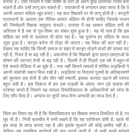
बनाया
है।
ऐसी
स्थिति
में
पेशा
विशेष
के
लोग
ही
अपने
कुछ
आंतरिक
नियम
बना
सकते
हैं
और
उन्हें
लागू
कर
सकते
हैं।
पत्रकारों
से
लगातार
कहा
जाता
है
कि
वे
अपनी
आचार
संहिता
खुद
बनाएं।
यह
बात
शिक्षकों
पर
भी
लागू
होती
है।
कानूनी
प्रावधानों
के
अलावा
एक
नैतिक
आचार
संहिता
भी
होनी
चाहिए
जिसके
पालन
की
जिम्मेदारी
शिक्षक
समुदाय
संभाले।
वास्तव
में
यह
आचार
संहिता
तभी
से
अस्तित्व
में
है
जब
से
गुरु
-
शिष्य
का
संबंध
शुरू
हुआ
है।
यह
भी
सच
है
कि
इस
संहिता
का
तभी
से
उल्लंघन
भी
होता
रहा
है।
यह
दुर्भाग्य
हर
संहिता
के
साथ
जुड़ा
हुआ
है।
कानून
बनेगा
तो
तोड़ा
भी
जाएगा।
यह
चिंता
की
बात
नहीं
है।
देखना
यह
चाहिए
कि
किसी
समाज
या
शहर
में
कानून
तोड़ने
वालों
की
संख्या
घट
रही
है
,
स्थिर
है
या
बढ़
रही
है।
अफसोस
है
कि
शिक्षकों
द्वारा
छात्र
-
छात्राओं
के
शोषण
की
घटनाएं
तेजी
से
बढ़
रही
है।
दिल्ली
में
ही
पिछले
एक
वर्ष
में
बहुत
-
से
ऐसे
मामले
मीडिया
में
आ
चुके
हैं।
पता
नहीं
कितने
मामलों
में
शोषित
लड़कियों
ने
अपनी
संकोची
जबान
सिल
रखी
है।
लड़कियां
या
स्त्रियां
पुरुषों
के
अतिक्रमणों
को
चुपचाप
सह
लेती
हैं
और
शोर
नहीं
मचातीं
,
इसका
फायदा
उठाने
की
परंपरा
बहुत
लंबी
है।
इस
लिहाज
से
हम
उस
लड़की
के
अंतत
:
जाग
उठे
साहस
की
प्रशंसा
करते
हैं
जिसने
यह
मामला
विश्वविद्यालय
के
अधिकारियों
को
जांच
के
लिए
सौंप
दिया
है।
अन्याय
पर
चुप्पी
साध
लेना
अन्यायी
का
साथ
देना
है।
चिंता
का
विषय
यह
भी
है
कि
विश्वविद्यालय
का
शिक्षक
समाज
विचलित
तो
है
,
पर
चुप
भी
है।
निजी
बातचीत
में
सभी
कहते
हैं
कि
यह
प्रोफेसर
दोषी
है
,
पहले
भी
इस
तरह
के
कांड
करता
रहा
है
और
इसके
सुधरने
की
कोई
उम्मीद
नहीं
है।
लेकिन
जब
सामूहिक
कार्रवाई
की
बात
उठाई
जाती
है
,
तो
सभी
बगलें
झांकने