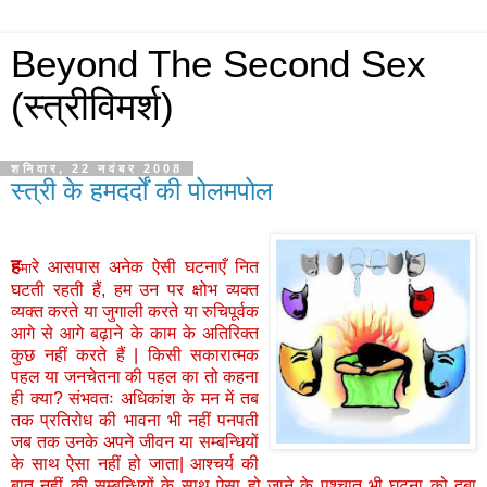
Beyond The Second Sex
(स्त्रीविमर्श)
शनिवार, 22 नवंबर 2008
स्त्री के हमदर्दों की पोलमपोल
ह
रे
आसपास
अनेक
ऐसी
घटनाएँ
नित
मा
घटती
रहती
हैं
,
हम
उन
पर
क्षोभ
व्यक्त
व्यक्त
करते
या
जुगाली
करते
या
रुचिपूर्वक
आगे
से
आगे
बढ़ाने
के
काम
के
अतिरिक्त
कुछ
नहीं
करते
हैं
|
किसी
सकारात्मक
पहल
या
जनचेतना
की
पहल
का
तो
कहना
ही
क्या
?
संभवतः
अधिकांश
के
मन
में
तब
तक
प्रतिरोध
की
भावना
भी
नहीं
पनपती
जब
तक
उनके
अपने
जीवन
या
सम्बन्धियों
के
साथ
ऐसा
नहीं
हो
जाता
|
आश्चर्य
की
बात
नहीं
की
सम्बन्धियों
के
साथ
ऐसा
हो
जाने
के
पश्चात
भी
घटना
को
दबा