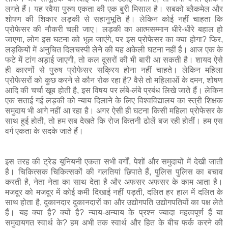
लगते
हैं।
यह
रवैया
पुरुष
एकता
की
एक
बुरी
मिसाल
है।
सबको
ब्लैकमेल
और
शोषण
की
शिकार
लड़की
से
सहानुभूति
है।
लेकिन
कोई
नहीं
चाहता
कि
प्रोफेसर
की
नौकरी
चली
जाए।
लड़की
का
आत्मसम्मान
धीरे
-
धीरे
बहाल
हो
जाएगा
,
लोग
इस
घटना
को
भूल
जाएंगे
,
पर
इस
प्रोफेसर
का
क्या
होगा
?
फिर
,
लड़कियों
में
अनुचित
दिलचस्पी
लेने
की
यह
अकेली
घटना
नहीं
है।
आज
एक
के
फटे
में
टांग
अड़ाई
जाएगी
,
तो
कल
दूसरों
की
भी
बारी
आ
सकती
है।
शायद
ऐसे
ही
कारणों
से
पुरुष
प्रोफेसर
सक्रिय
होना
नहीं
चाहते।
लेकिन
महिला
प्रोफेसरों
को
कुछ
करने
से
कौन
रोक
रहा
है
?
वैसे
तो
महिलाओं
के
दमन
,
शोषण
आदि
की
चर्चा
खूब
होती
है
,
इस
विषय
पर
लंबे
-
लंबे
प्रबंध
लिखे
जाते
हैं।
लेकिन
एक
सताई
गई
लड़की
को
न्याय
दिलाने
के
लिए
विश्वविद्यालय
का
स्त्री
शिक्षक
समुदाय
भी
आगे
नहीं
आ
रहा
है।
अगर
ऐसी
ही
घटना
किसी
महिला
प्रोफेसर
के
साथ
हुई
होती
,
तो
हम
सब
देखते
कि
रोज
कितनी
ढोलें
बज
रही
होतीं।
हम
एस
वर्ग
एकता
के
सदके
जाते
हैं।
इस
तरह
की
ट्रेड
यूनियनी
एकता
सभी
वर्गों
,
पेशों
और
समुदायों
में
देखी
जाती
है।
चिकित्सक
चिकित्सकों
की
गलतियां
छिपाते
हैं
,
पुलिस
पुलिस
का
बचाव
करती
है
,
नेता
नेता
का
साथ
देता
है
और
अफसर
अफसर
के
काम
आता
है।
मजदूर
को
मजदूर
में
कोई
कमी
दिखाई
नहीं
पड़ती
,
दलित
हर
हाल
में
दलित
के
साथ
होता
है
,
दुकानदार
दुकानदारों
का
और
उद्योगपति
उद्योगपतियों
का
पक्ष
लेते
हैं।
यह
क्या
है
?
क्यों
है
?
न्याय
-
अन्याय
के
प्रश्न
ज्यादा
महत्वपूर्ण
हैं
या
समुदायगत
स्वार्थ
के
?
हम
अभी
तक
स्वार्थ
और
हित
के
बीच
फर्क
करने
की